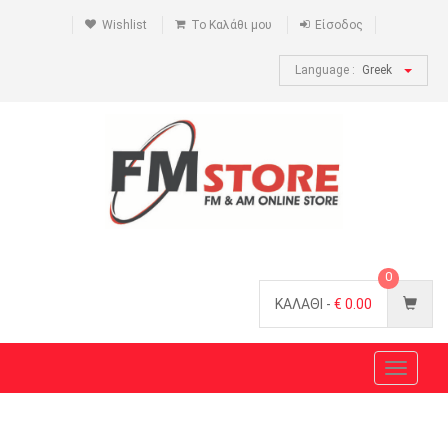
Wishlist
Το Καλάθι μου
Είσοδος
Language :
Greek
0
ΚΑΛΑΘΙ -
€
0.00
Toggle
navigat