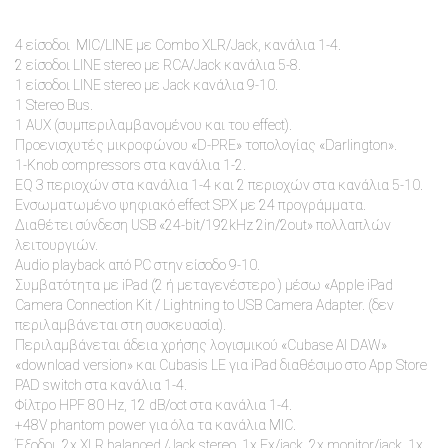
4 είσοδοι MIC/LINE με Combo XLR/Jack, κανάλια 1-4.
2 είσοδοι LINE stereo με RCA/Jack κανάλια 5-8.
1 είσοδοι LINE stereo με Jack κανάλια 9-10.
1 Stereo Bus.
1 AUX (συμπεριλαμβανομένου και του effect).
Προενισχυτές μικροφώνου «D-PRE» τοπολογίας «Darlington».
1-Knob compressors στα κανάλια 1-2.
EQ 3 περιοχών στα κανάλια 1-4 και 2 περιοχών στα κανάλια 5-10.
Ενσωματωμένο ψηφιακό effect SPX με 24 προγράμματα.
Διαθέτει σύνδεση USB «24-bit/192kHz 2in/2out» πολλαπλών
λειτουργιών.
Audio playback από PC στην είσοδο 9-10.
Συμβατότητα με iPad (2 ή μεταγενέστερο ) μέσω «Apple iPad
Camera Connection Kit / Lightning to USB Camera Adapter. (δεν
περιλαμβάνεται στη συσκευασία).
Περιλαμβάνεται άδεια χρήσης λογισμικού «Cubase AI DAW»
«download version» και Cubasis LE για iPad διαθέσιμο στο App Store
PAD switch στα κανάλια 1-4.
Φίλτρο HPF 80 Hz, 12 dB/oct στα κανάλια 1-4.
+48V phantom power για όλα τα κανάλια MIC.
Έξοδοι, 2x XLR balanced /Jack stereo, 1x Fx/jack, 2x monitor/jack, 1x