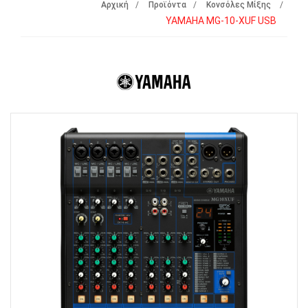
Αρχική
Προϊόντα
Κονσόλες Μίξης
YAMAHA MG-10-XUF USB