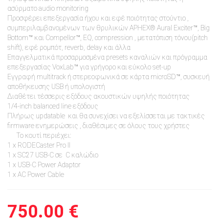
ασύρματo audio monitoring
Προσφέρει επεξεργασία ήχου και εφέ ποιότητας στούντιο ,
συμπεριλαμβανομένων των θρυλικών APHEX® Aural Exciter™, Big
Bottom™ και Compellor™, EQ, compression , μετατόπιση τόνου(pitch
shift), εφέ ρομπότ, reverb, delay και άλλα
Επαγγελματικά προσαρμοσμένα presets καναλιών και πρόγραμμα
επεξεργασίας VoxLab™ για γρήγορo και εύκολo set-up
Εγγραφή multitrack ή στερεοφωνικά σε κάρτα microSD™, συσκευή
αποθήκευσης USB ή υπολογιστή
Διαθέτει τέσσερις εξόδους ακουστικών υψηλής ποιότητας
1/4-inch balanced line εξόδους
Πλήρως updatable και θα συνεχίσει να εξελίσσεται με τακτικές
firmware ενημερώσεις , διαθέσιμες σε όλους τους χρήστες
Το κουτί περιέχει:
1 x RODECaster Pro II
1 x SC27 USB-C σε C καλώδιο
1 x USB-C Power Adaptor
1 x AC Power Cable
750.00 €