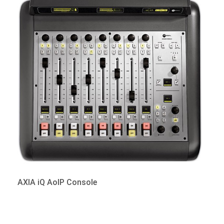
AXIA iQ AoIP Console
Καλέστε για τιμή