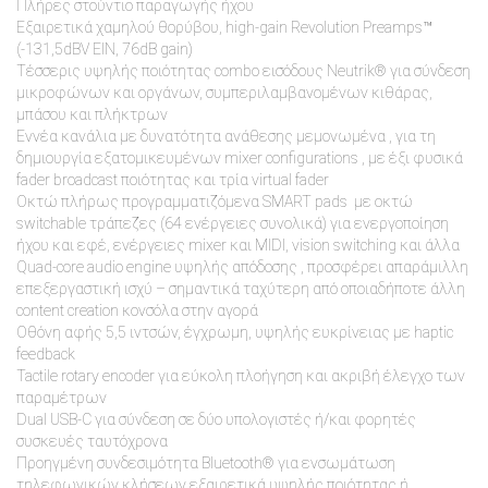
Πλήρες στούντιο παραγωγής ήχου
Εξαιρετικά χαμηλού θορύβου, high-gain Revolution Preamps™
(-131,5dBV EIN, 76dB gain)
Τέσσερις υψηλής ποιότητας combo εισόδους Neutrik® για σύνδεση
μικροφώνων και οργάνων, συμπεριλαμβανομένων κιθάρας,
μπάσου και πλήκτρων
Εννέα κανάλια με δυνατότητα ανάθεσης μεμονωμένα , για τη
δημιουργία εξατομικευμένων mixer configurations , με έξι φυσικά
fader broadcast ποιότητας και τρία virtual fader
Οκτώ πλήρως προγραμματιζόμενα SMART pads με οκτώ
switchable τράπεζες (64 ενέργειες συνολικά) για ενεργοποίηση
ήχου και εφέ, ενέργειες mixer και MIDI, vision switching και άλλα
Quad-core audio engine υψηλής απόδοσης , προσφέρει απαράμιλλη
επεξεργαστική ισχύ – σημαντικά ταχύτερη από οποιαδήποτε άλλη
content creation κονσόλα στην αγορά
Οθόνη αφής 5,5 ιντσών, έγχρωμη, υψηλής ευκρίνειας με haptic
feedback
Tactile rotary encoder για εύκολη πλοήγηση και ακριβή έλεγχο των
παραμέτρων
Dual USB-C για σύνδεση σε δύο υπολογιστές ή/και φορητές
συσκευές ταυτόχρονα
Προηγμένη συνδεσιμότητα Bluetooth® για ενσωμάτωση
τηλεφωνικών κλήσεων εξαιρετικά υψηλής ποιότητας ή