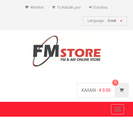
Wishlist
Το Καλάθι μου
Είσοδος
Language :
Greek
0
ΚΑΛΑΘΙ -
€
0.00
Toggle
navigat