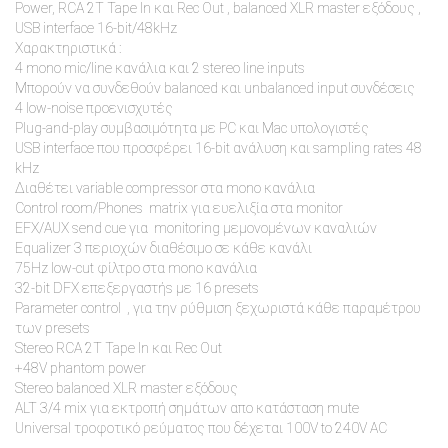
Power, RCA 2T Tape In και Rec Out , balanced XLR master εξόδους ,
USB interface 16-bit/48kHz
Xαρακτηριστικά :
4 mono mic/line κανάλια και 2 stereo line inputs
Mπορούν να συνδεθούν balanced και unbalanced input συνδέσεις
4 low-noise προενισχυτές
Plug-and-play συμβασιμότητα με PC και Mac υπολογιστές
USB interface που προσφέρει 16-bit ανάλυση και sampling rates 48
kHz
Διαθέτει variable compressor στα mono κανάλια
Control room/Phones matrix για ευελιξία στα monitor
EFX/AUX send cue για monitoring μεμονομένων καναλιών
Equalizer 3 περιοχών διαθέσιμο σε κάθε κανάλι
75Hz low-cut φίλτρο στα mono κανάλια
32-bit DFX επεξεργαστήs με 16 presets
Parameter control , για την ρύθμιση ξεχωριστά κάθε παραμέτρου
των presets
Stereo RCA 2T Tape In και Rec Out
+48V phantom power
Stereo balanced XLR master εξόδους
ALT 3/4 mix για εκτροπή σημάτων απο κατάσταση mute
Universal τροφοτικό ρεύματος που δέχεται 100V to 240V AC