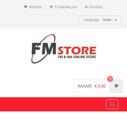
Wishlist
Το Καλάθι μου
Είσοδος
Language :
Greek
0
ΚΑΛΑΘΙ -
€
0.00
Toggle
navigat