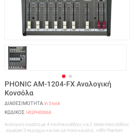
PHONIC AM-1204-FX Αναλογική
Κονσόλα
ΔΙΑΘΕΣΙΜΟΤΗΤΑ:
In Stock
ΚΩΔΙΚΟΣ:
H02PH00068
Αναλογική κονσόλα με 4 mic/line εισόδους και 2 stereo line εισόδους
, equalizer 3 περιοχών και low cut mono καναλια , +48V Phantom