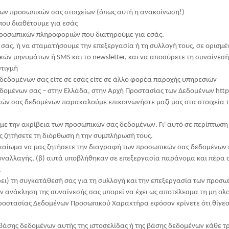
των προσωπικών σας στοιχείων (όπως αυτή η ανακοίνωση!)
που διαθέτουμε για εσάς
προσωπικών πληροφοριών που διατηρούμε για εσάς.
σας, ή να σταματήσουμε την επεξεργασία ή τη συλλογή τους, σε ορισμέ
κών μηνυμάτων ή SMS και το newsletter, και να αποσύρετε τη συναίνε
στιγμή
 δεδομένων σας είτε σε εσάς είτε σε άλλο φορέα παροχής υπηρεσιών
εδομένων σας – στην Ελλάδα, στην Αρχή Προστασίας των Δεδομένων htt
ών σας δεδομένων παρακαλούμε επικοινωνήστε μαζί μας στα στοιχεία τη
υμε την ακρίβεια των προσωπικών σας δεδομένων. Γι' αυτό σε περίπτωσ
ς ζητήσετε τη διόρθωση ή την συμπλήρωσή τους.
ικαίωμα να μας ζητήσετε την διαγραφή των προσωπικών σας δεδομένων ε
υναλλαγής, (β) αυτά υποβλήθηκαν σε επεξεργασία παράνομα και πέρα 
.
ει) τη συγκατάθεσή σας για τη συλλογή και την επεξεργασία των προσω
όν ανάκληση της συναίνεσής σας μπορεί να έχει ως αποτέλεσμα τη μη ο
ροστασίας Δεδομένων Προσωπικού Χαρακτήρα εφόσον κρίνετε ότι θίγεσ
άσης δεδομένων αυτής της ιστοσελίδας ή της βάσης δεδομένων κάθε τ