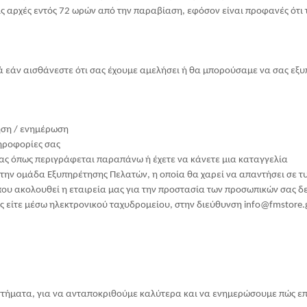
ις αρχές εντός 72 ωρών από την παραβίαση, εφόσον είναι προφανές ότ
ά εάν αισθάνεστε ότι σας έχουμε αμελήσει ή θα μπορούσαμε να σας εξ
ίηση / ενημέρωση
ηροφορίες σας
ας όπως περιγράφεται παραπάνω ή έχετε να κάνετε μια καταγγελία
την ομάδα Εξυπηρέτησης Πελατών, η οποία θα χαρεί να απαντήσει σε τυ
, που ακολουθεί η εταιρεία μας για την προστασία των προσωπικών σας δ
 είτε μέσω ηλεκτρονικού ταχυδρομείου, στην διεύθυνση info@fmstore.
στήματα, για να ανταποκριθούμε καλύτερα και να ενημερώσουμε πώς ε