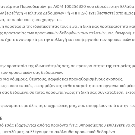
αντάρ και Πομποδεκτών με ΑΦΜ 100256820 που εδρεύει στην Ελλάδα 
(εφεξής η «Πολιτική Δεδομένων» ή «ΠΠΠΔ») έχει θεσπιστεί από εμάς μ
, τα οποία εσείς μας χορηγείτε.
η προστασία της ιδιωτικότητάς τους είναι η δική μας προτεραιότητα κα
της προστασίας των προσωπικών δεδομένων των πελατών μας, θεωρούμε 
α που έχετε αναφορικά με την συλλογή και επεξεργασία των προσωπικών 
ν προστασία της ιδιωτικότητάς σας, σε προτεραιότητα της εταιρείας μ
ς των προσωπικών σας δεδομένων.
 για νόμιμους, θεμιτούς, σαφείς και προκαθορισμένους σκοπούς.
 ως εμπιστευτικές, εφαρμόζοντας κάθε απαραίτητο και οργανωτικό μέσο
 σας δεδομένα σε τρίτα πρόσωπα χωρίς τη δική σας συγκατάθεση, εκτός
ρφωνόμαστε με όλες τις υποχρεώσεις μας, που απορρέουν από αυτήν, ω
Ε
 εσάς εξαρτώνται από τα προϊόντα ή τις υπηρεσίες που επιλέγετε να σ
 μεταξύ μας, συλλέγουμε τα ακόλουθα προσωπικά δεδομένα: