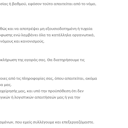
σίας ή βαθμού, εφόσον τούτο απαιτείται από το νόμο,
αθώς και να αποτρέψει μη εξουσιοδοτημένη ή τυχαία
όρφωσης ενώ λαμβάνει όλα τα κατάλληλα οργανωτικά,
 νόμους και κανονισμούς.
λοκλήρωση της αγοράς σας. Θα διατηρήσουμε τις
οιες από τις πληροφορίες σας, όπου απαιτείται, ακόμα
δα μας.
ιχείρησής μας, και υπό την προϋπόθεση ότι δεν
γικών ή λογιστικών απαιτήσεών μας ή για την
ομένων, που εμείς συλλέγουμε και επεξεργαζόμαστε.