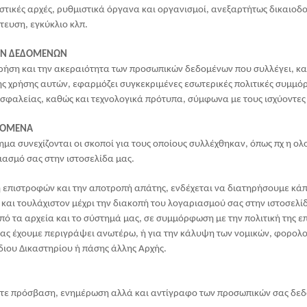
στικές αρχές, ρυθμιστικά όργανα και οργανισμοί, ανεξαρτήτως δικαιοδο
τευση, εγκύκλιο κλπ.
ΚΩΝ ΔΕΔΟΜΕΝΩΝ
χρήση και την ακεραιότητα των προσωπικών δεδομένων που συλλέγει, κ
ς χρήσης αυτών, εφαρμόζει συγκεκριμένες εσωτερικές πολιτικές συμμ
ασφαλείας, καθώς και τεχνολογικά πρότυπα, σύμφωνα με τους ισχύοντες
ΕΔΟΜΕΝΑ
μα συνεχίζονται οι σκοποί για τους οποίους συλλέχθηκαν, όπως πχ η ο
ιασμό σας στην ιστοσελίδα μας.
ική επιστροφών και την αποτροπή απάτης, ενδέχεται να διατηρήσουμε κάπ
 και τουλάχιστον μέχρι την διακοπή του λογαριασμού σας στην ιστοσελί
ό τα αρχεία και το σύστημά μας, σε συμμόρφωση με την πολιτική της επ
σας έχουμε περιγράψει ανωτέρω, ή για την κάλυψη των νομικών, φορολο
ιου Δικαστηρίου ή πάσης άλλης Αρχής.
βετε πρόσβαση, ενημέρωση αλλά και αντίγραφο των προσωπικών σας δεδ