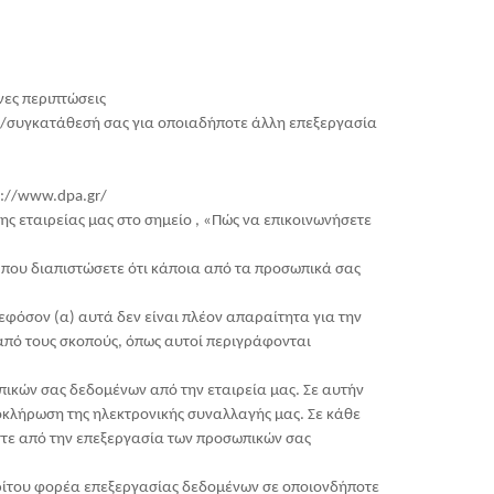
νες περιπτώσεις
σή/συγκατάθεσή σας για οποιαδήποτε άλλη επεξεργασία
p://www.dpa.gr/
ς εταιρείας μας στο σημείο , «Πώς να επικοινωνήσετε
η που διαπιστώσετε ότι κάποια από τα προσωπικά σας
φόσον (α) αυτά δεν είναι πλέον απαραίτητα για την
από τους σκοπούς, όπως αυτοί περιγράφονται
πικών σας δεδομένων από την εταιρεία μας. Σε αυτήν
λοκλήρωση της ηλεκτρονικής συναλλαγής μας. Σε κάθε
τε από την επεξεργασία των προσωπικών σας
ρίτου φορέα επεξεργασίας δεδομένων σε οποιονδήποτε