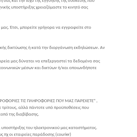
 σας και την ισχύ της εγγύησης της συσκευής που
νικής υποστήριξης χρειαζόμαστε το κινητό σας
 μας. Έτσι, μπορείτε γρήγορα να εγγραφείτε στο
ικής δικτύωσης ή κατά την διοργάνωση εκδηλώσεων. Αν
ιρεία μας δύναται να επεξεργαστεί τα δεδομένα σας
κοινωνικών μέσων και δικτύων ή/και οποιωνδήποτε
ΛΗΡΟΦΟΡΙΕΣ ΤΙΣ ΠΛΗΡΟΦΟΡΙΕΣ ΠΟΥ ΜΑΣ ΠΑΡΕΧΕΤΕ" ,
τρίτους, αλλά πάντοτε υπό προϋποθέσεις που
κοπό της διαβίβασης.
ή υποστήριξης του ηλεκτρονικού μας καταστήματος.
 πχ οι εταιρείες παράδοσης (courier)