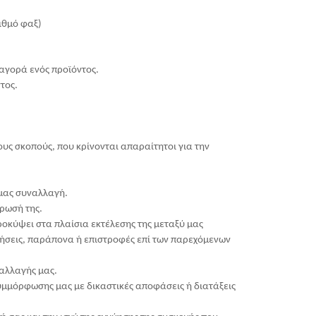
ιθμό φαξ)
αγορά ενός προϊόντος.
τος.
υς σκοπούς, που κρίνονται απαραίτητοι για την
 μας συναλλαγή.
ήρωσή της.
ροκύψει στα πλαίσια εκτέλεσης της μεταξύ μας
ωτήσεις, παράπονα ή επιστροφές επί των παρεχόμενων
αλλαγής μας.
συμμόρφωσης μας με δικαστικές αποφάσεις ή διατάξεις