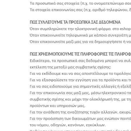
Τα προσωπικά σας στοιχεία (π.χ. το ονοματεπώνυμο σας
Τα στοιχεία επικοινωνίας σας (π.χ. αριθμό τηλεφώνου
ΠΩΣ ΣΥΛΛΕΓΟΥΜΕ ΤΑ ΠΡΟΣΩΠΙΚΑ ΣΑΣ ΔΕΔΟΜΕΝΑ
Όταν συμπληρώνετε την ηλεκτρονική φόρμα στο eshop (
Όταν επικοινωνείτε τηλεφωνικά με κάποιο συνεργάτη μ
Όταν επικοινωνείτε μαζί μας για να δημιουργήσετε ή να
ΠΩΣ ΧΡΗΣΙΜΟΠΟΙΟΥΜΕ ΤΙΣ ΠΛΗΡΟΦΟΡΙΕΣ ΤΙΣ ΠΛΗΡΟΦ
Ειδικότερα, τα προσωπικά σας δεδομένα μπορεί να συλλ
εκτέλεση της μεταξύ μας συμβατικής σχέσης:
Για να εκδίδουμε και να σας αποστέλλουμε το τιμολόγι
Για να εξασφαλίσετε την εγγύηση για τα προϊόντα και 
Για να σας ειδοποιούμε για σημαντικές αλλαγές ή εξελί
Για την επικοινωνία σας μαζί μας, μέσω ηλεκτρονικού 
συμβατικής σχέσης και μέχρι την ολοκλήρωσή της, με τ
προϊόντων και υπηρεσιών μας.
Για την ανάθεση της αναζήτησης τυχόν αλλαγών, ακυρώ
Για την προάσπιση των δικαιωμάτων μας ενώπιον παντό
του νόμου, οδηγιών, κανόνων, εγκύκλιων.