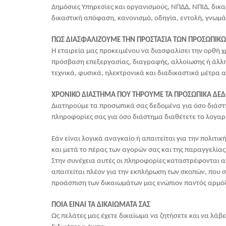
Δημόσιες Υπηρεσίες και οργανισμούς, ΝΠΔΔ, NΠΙΔ, δικα
δικαστική απόφαση, κανονισμό, οδηγία, εντολή, γνωμά
ΠΩΣ ΔΙΑΣΦΑΛΙΖΟΥΜΕ ΤΗΝ ΠΡΟΣΤΑΣΙΑ ΤΩΝ ΠΡΟΣΩΠΙ
Η εταιρεία μας προκειμένου να διασφαλίσει την ορθή 
πρόσβαση επεξεργασίας, διαγραφής, αλλοίωσης ή άλλη
τεχνικά, φυσικά, ηλεκτρονικά και διαδικαστικά μέτρα 
ΧΡΟΝΙΚΟ ΔΙΑΣΤΗΜΑ ΠΟΥ ΤΗΡΟΥΜΕ ΤΑ ΠΡΟΣΩΠΙΚΑ Δ
Διατηρούμε τα προσωπικά σας δεδομένα για όσο διάστη
πληροφορίες σας για όσο διάστημα διαθέτετε το λογαρ
Εάν είναι λογικά αναγκαίο ή απαιτείται για την πολιτ
και μετά το πέρας των αγορών σας και της παραγγελίας
Στην συνέχεια αυτές οι πληροφορίες καταστρέφονται απ
απαιτείται πλέον για την εκπλήρωση των σκοπών, που 
προάσπιση των δικαιωμάτων μας ενώπιον παντός αρμόδ
ΠΟΙΑ ΕΙΝΑΙ ΤΑ ΔΙΚΑΙΩΜΑΤΑ ΣΑΣ
Ως πελάτες μας έχετε δικαίωμα να ζητήσετε και να λά