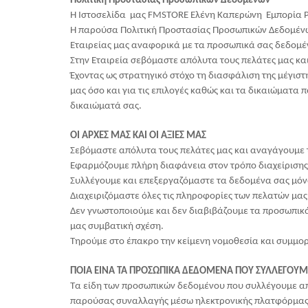
Πολιτική Προστασίας Προσωπικών Δεδομένων
Η Ιστοσελίδα μας FMSTORE Ελένη Καπερώνη Εμπορία Ρ
Η παρούσα Πολιτική Προστασίας Προσωπικών Δεδομένων 
Εταιρείας μας αναφορικά με τα προσωπικά σας δεδομένα
Στην Εταιρεία σεβόμαστε απόλυτα τους πελάτες μας και 
Έχοντας ως στρατηγικό στόχο τη διασφάλιση της μέγισ
μας όσο και για τις επιλογές καθώς και τα δικαιώματ
δικαιώματά σας.
ΟΙ ΑΡΧΕΣ ΜΑΣ ΚΑΙ ΟΙ ΑΞΙΕΣ ΜΑΣ
Σεβόμαστε απόλυτα τους πελάτες μας και αναγάγουμε τη
Εφαρμόζουμε πλήρη διαφάνεια στον τρόπο διαχείριση
Συλλέγουμε και επεξεργαζόμαστε τα δεδομένα σας μόνο
Διαχειριζόμαστε όλες τις πληροφορίες των πελατών μας
Δεν γνωστοποιούμε και δεν διαβιβάζουμε τα προσωπικά
μας συμβατική σχέση.
Τηρούμε στο έπακρο την κείμενη νομοθεσία και συμμο
ΠΟΙΑ ΕΙΝΑ ΤΑ ΠΡΟΣΩΠΙΚΑ ΔΕΔΟΜΕΝΑ ΠΟΥ ΣΥΛΛΕΓΟΥΜ
Τα είδη των προσωπικών δεδομένου που συλλέγουμε από
παρούσας συναλλαγής μέσω ηλεκτρονικής πλατφόρμας,