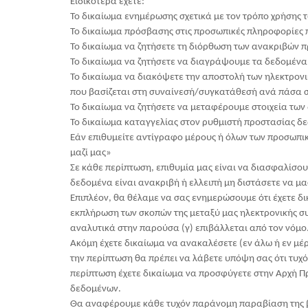
Ειδικότερα έχετε:
Το δικαίωμα ενημέρωσης σχετικά με τον τρόπο χρήσης 
Το δικαίωμα πρόσβασης στις προσωπικές πληροφορίες 
Το δικαίωμα να ζητήσετε τη διόρθωση των ανακριβών 
Το δικαίωμα να ζητήσετε να διαγράψουμε τα δεδομένα 
Το δικαίωμα να διακόψετε την αποστολή των ηλεκτρονι
που βασίζεται στη συναίνεσή/συγκατάθεσή ανά πάσα 
Το δικαίωμα να ζητήσετε να μεταφέρουμε στοιχεία των
Το δικαίωμα καταγγελίας στον ρυθμιστή προστασίας δ
Εάν επιθυμείτε αντίγραφο μέρους ή όλων των προσωπικ
μαζί μας»
Σε κάθε περίπτωση, επιθυμία μας είναι να διασφαλίσο
δεδομένα είναι ανακριβή ή ελλειπή μη διστάσετε να μα
Επιπλέον, θα θέλαμε να σας ενημερώσουμε ότι έχετε δ
εκπλήρωση των σκοπών της μεταξύ μας ηλεκτρονικής σ
αναλυτικά στην παρούσα (γ) επιβάλλεται από τον νόμο
Ακόμη έχετε δικαίωμα να ανακαλέσετε (εν άλω ή εν μέρ
την περίπτωση θα πρέπει να λάβετε υπόψη σας ότι τυχ
περίπτωση έχετε δικαίωμα να προσφύγετε στην Αρχή Π
δεδομένων.
Θα αναφέρουμε κάθε τυχόν παράνομη παραβίαση της β