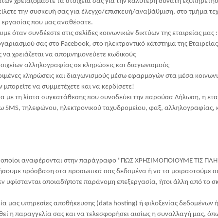
ών χρειαζόμαστε τα στοιχεία σας για την καλύτερη δυνατή εξυπηρέτησή
ίλετε την συσκευή σας για έλεγχο/επισκευή/αναβάθμιση, στο τμήμα τεχ
ς εργασίας που μας αναθέσατε.
με όταν συνδέεστε στις σελίδες κοινωνικών δικτύων της εταιρείας μας :
γαριασμού σας στο Facebook, στo ηλεκτροντικό κάτστημα της Εταιρείας
ς να χρειάζεται να απομνημονεύετε κωδικούς
οιχείων αλληλογραφίας σε κληρώσεις και διαγωνισμούς
κριμένες κληρώσεις και διαγωνισμούς μέσω εφαρμογών στα μέσα κοινων
 μπορείτε να συμμετέχετε και να κερδίσετε!
να με τη λίστα συγκατάθεσης που συνοδεύει την παρούσα Δήλωση, η ετα
σω SMS, τηλεφώνου, ηλεκτρονικού ταχυδρομείου, φαξ, αλληλογραφίας, 
, οι οποίοι αναφέρονται στην παράγραφο "ΠΩΣ ΧΡΗΣΙΜΟΠΟΙΟΥΜΕ ΤΙΣ Π
σουμε πρόσβαση στα προσωπικά σας δεδομένα ή να τα μοιραστούμε σε 
εν υφίστανται οποιαδήποτε παράνομη επεξεργασία, ήτοι άλλη από το σ
ία μας υπηρεσίες αποθήκευσης (data hosting) ή φιλοξενίας δεδομένων 
θεί η παραγγελία σας και να τελεσφορήσει αισίως η συναλλαγή μας, όπως