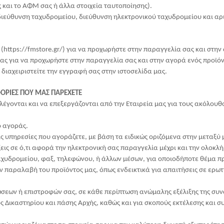
 και το ΑΦΜ σας ή άλλα στοιχεία ταυτοποίησης).
, διεύθυνση ταχυδρομείου, διεύθυνση ηλεκτρονικού ταχυδρομείου και αρ
https://fmstore.gr/) για να προχωρήστε στην παραγγελία σας και στην 
ας για να προχωρήστε στην παραγγελία σας και στην αγορά ενός προϊόν
 διαχειριστείτε την εγγραφή σας στην ιστοσελίδα μας.
ΟΡΙΕΣ ΠΟΥ ΜΑΣ ΠΑΡΕΧΕΤΕ
έγονται και να επεξεργάζονται από την Εταιρεία μας για τους ακόλουθο
ο αγοράς.
τις υπηρεσίες που αγοράζετε, με βάση τα ειδικώς οριζόμενα στην μεταξύ
ξεις σε ό,τι αφορά την ηλεκτρονική σας παραγγελία μέχρι και την ολοκλ
ταχυδρομείου, φαξ, τηλεφώνου, ή άλλων μέσων, για οποιοδήποτε θέμα π
ην παραλαβή του προϊόντος μας, όπως ενδεικτικά για απαιτήσεις σε ερ
σεων ή επιστροφών σας, σε κάθε περίπτωση ανώμαλης εξέλιξης της συν
ς Δικαστηρίου και πάσης Αρχής, καθώς και για σκοπούς εκτέλεσης και 