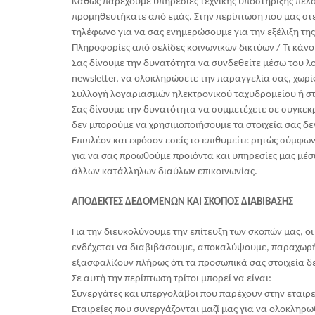
Καθώς παρέχουμε υπηρεσίες τεχνικής υποστήριξης πελατ
προμηθευτήκατε από εμάς. Στην περίπτωση που μας στε
τηλέφωνο για να σας ενημερώσουμε για την εξέλιξη τη
Πληροφορίες από σελίδες κοινωνικών δικτύων / Τι κάνου
Σας δίνουμε την δυνατότητα να συνδεθείτε μέσω του λο
newsletter, να ολοκληρώσετε την παραγγελία σας, χωρί
Συλλογή λογαριασμών ηλεκτρονικού ταχυδρομείου ή στ
Σας δίνουμε την δυνατότητα να συμμετέχετε σε συγκε
δεν μπορούμε να χρησιμοποιήσουμε τα στοιχεία σας δεν
Επιπλέον και εφόσον εσείς το επιθυμείτε ρητώς σύμφω
για να σας προωθούμε προϊόντα και υπηρεσίες μας μέ
άλλων κατάλληλων διαύλων επικοινωνίας.
ΑΠΟΔΕΚΤΕΣ ΔΕΔΟΜΕΝΩΝ ΚΑΙ ΣΚΟΠΟΣ ΔΙΑΒΙΒΑΣΗΣ
Για την διευκολύνουμε την επίτευξη των σκοπών μας
ενδέχεται να διαβιβάσουμε, αποκαλύψουμε, παραχωρή
εξασφαλίζουν πλήρως ότι τα προσωπικά σας στοιχεία δ
Σε αυτή την περίπτωση τρίτοι μπορεί να είναι:
Συνεργάτες και υπεργολάβοι που παρέχουν στην εταιρε
Εταιρείες που συνεργάζονται μαζί μας για να ολοκληρω