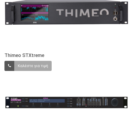
Thimeo STXtreme
Καλέστε για τιμή