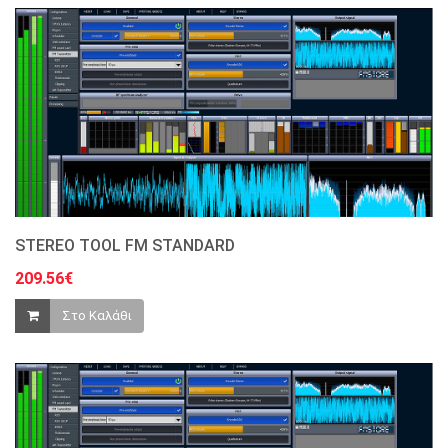
STEREO TOOL FM STANDARD
209.56€
Στο Καλάθι