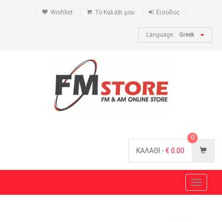
Wishlist
Το Καλάθι μου
Είσοδος
Language :
Greek
0
ΚΑΛΑΘΙ -
€
0.00
Toggle
navigat