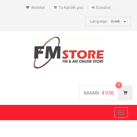
Wishlist
Το Καλάθι μου
Είσοδος
Language :
Greek
0
ΚΑΛΑΘΙ -
€
0.00
Toggle
navigat