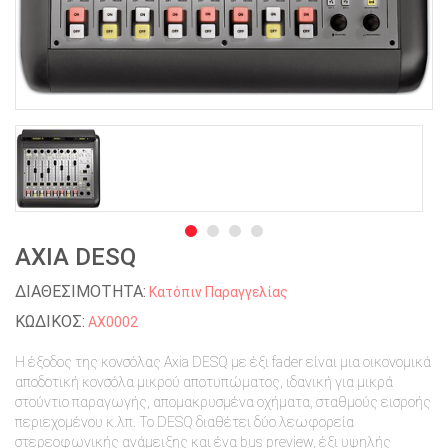
AXIA DESQ
ΔΙΑΘΕΣΙΜΟΤΗΤΑ:
Κατόπιν Παραγγελίας
ΚΩΔΙΚΟΣ:
AX0002
Η έξοδος της κονσόλας Axia DESQ με έξι fader είναι μια οικονομικά
αποδοτική κονσόλα μικρού αποτυπώματος, ιδανική για μικρά
στούντιο παραγωγής, απομακρυσμένα οχήματα, σταθμούς εισροής
περιεχομένου κ.λπ. Το DESQ διαθέτει δύο λεωφορεία
στερεοφωνικής ανάμειξης και ένα bus preview, έξι υψηλής