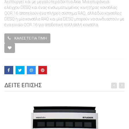
λειτουργεί και με μεγαλύτερα δίκτυα Axia. Μια επιφάνεια
ελέγχου DESQ και ένας ενσωματωμένος κινητήρας κονσόλας
QOR.16 αποτελούν ένα πλήρες σύστημα RAQ, αλλά δύο κονσόλες
DESQ ή μία κονσόλα RAQ και μία DESQ μπορούν να συνδυαστούν με
ένα ενιαίο QOR.16 για αποδοτική πολλαπλή κονσόλα.
ΚΑΛΕΣΤΕ ΓΙΑ ΤΙΜΗ
ΔΕΙΤΕ ΕΠΙΣΗΣ