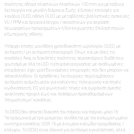
ποιότητας οδηγοί πλαστικών πλαστικών 100 mm για μεταξένια
λειτουργία και μεγάλη διάρκεια ζωής, έξυπνες επιλογές για
κανάλια OLED, οθόνη OLED με μεταβλητές βαλλιστικές συσκευές
VU / PPM και όργανα ελέγχου / ακουστικών για ακρόαση
λεωφορείων προγραμμάτων ή δύο εκχωρητές Επιλογή πηγών
εξωτερικής οθόνης.
Υπάρχει επίσης μια οθόνη χρονοδιακόπτη ωρολογίου OLED, με
αυτόματη / μη αυτόματη επαναφορά. Όπως και με όλες τις
κονσόλες Axia, οι διακόπτες ποιότητας αεροσκάφους διαθέτουν
φωτισμό με όλα τα LED. η επιφάνεια εργασίας με ανοδιωμένες
επιφάνειες έχει γρατζουνισμένες επιγραφές που δεν μπορούν να
αποκολληθούν. Οι πρόσθετες λειτουργίες περιλαμβάνουν
αυτόματη ανάμιξη μείον για καλούντες τηλεφώνου και πηγές
κωδικοποιητή, EQ για φωνητικές πηγές και εμφάνιση άμεσης
ανάκλησης προφίλ έως και τεσσάρων προκαθορισμένων
"στιγμιότυπων" κονσόλας.
Το DESQ δεν απαιτεί διακοπή του πάγκου και παίρνει μόνο 16
"τετραγωνικά μέτρα γραφείου. συνδέεται με τον ενσωματωμένο
κινητήρα κονσόλας QOR.16 με ένα μόνο καλώδιο τροφοδοσίας /
ελέγχου. Το DESQ είναι ιδανικό για αυτόνομη εγκατάσταση, αλλά