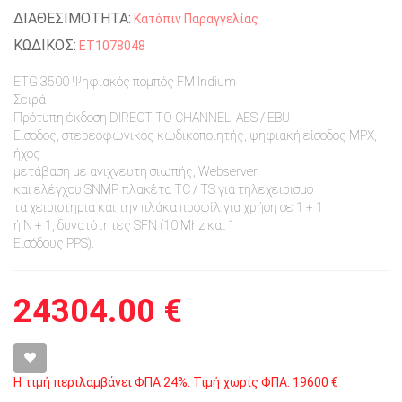
ΔΙΑΘΕΣΙΜΟΤΗΤΑ:
Κατόπιν Παραγγελίας
ΚΩΔΙΚΟΣ:
ET1078048
ETG 3500 Ψηφιακός πομπός FM Indium
Σειρά
Πρότυπη έκδοση DIRECT TO CHANNEL, AES / EBU
Είσοδος, στερεοφωνικός κωδικοποιητής, ψηφιακή είσοδος MPX,
ήχος
μετάβαση με ανιχνευτή σιωπής, Webserver
και ελέγχου SNMP, πλακέτα TC / TS για τηλεχειρισμό
τα χειριστήρια και την πλάκα προφίλ για χρήση σε 1 + 1
ή N + 1, δυνατότητες SFN (10 Mhz και 1
Εισόδους PPS).
24304.00 €
Η τιμή περιλαμβάνει ΦΠΑ 24%. Τιμή χωρίς ΦΠΑ: 19600 €