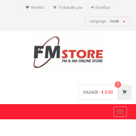
Wishlist
Το Καλάθι μου
Είσοδος
Language :
Greek
0
ΚΑΛΑΘΙ -
€
0.00
Toggle
navigat