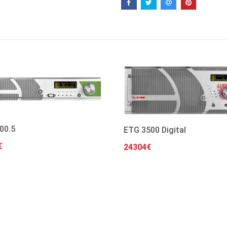
00.5
ETG 3500 Digital
€
24304€
Στο Καλάθι
Στο Καλάθι