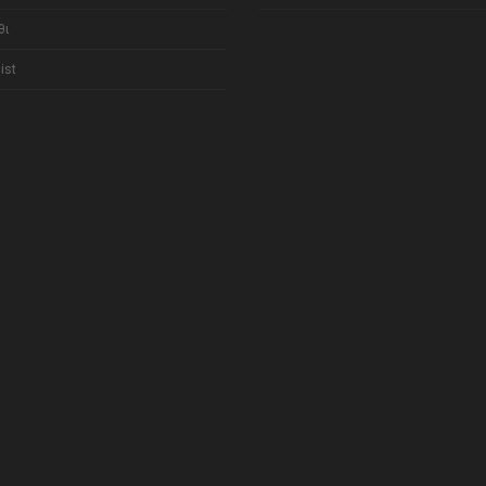
θι
ist