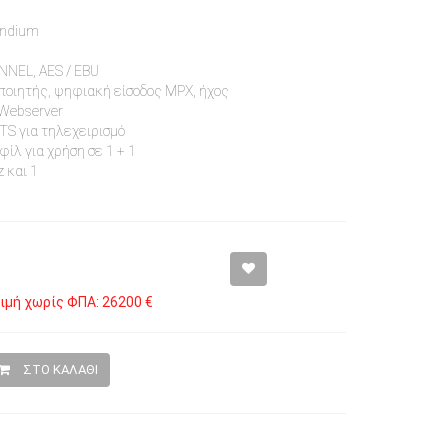
Indium
NEL, AES / EBU
οιητής, ψηφιακή είσοδος MPX, ήχος
 Webserver
TS για τηλεχειρισμό
φίλ για χρήση σε 1 + 1
 και 1
ιμή χωρίς ΦΠΑ: 26200 €
ΣΤΟ ΚΑΛΑΘΙ