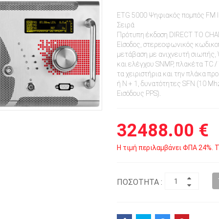
ETG 5000 Ψηφιακός πομπός FM 
Σειρά
Πρότυπη έκδοση DIRECT TO CHAN
Είσοδος, στερεοφωνικός κωδικοπ
μετάβαση με ανιχνευτή σιωπής,
και ελέγχου SNMP, πλακέτα TC / 
τα χειριστήρια και την πλάκα προ
ή N + 1, δυνατότητες SFN (10 Mhz
Εισόδους PPS).
32488.00 €
Η τιμή περιλαμβάνει ΦΠΑ 24%. Τ
ΠΟΣΟΤΗΤΑ :