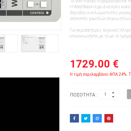
Το VoIP Κανάλι 6 δρομολογείται τ
Η WebStation έχει ένα πολύ καλ
θορύβου κυκλώματα στις μικρο
αποκοπής χαμηλών συχνωτήτων
Για περισσότερες τεχνικές πληρ
επικοινωνήστε με το με το τμή
1729.00 €
Η τιμή περιλαμβάνει ΦΠΑ 24%. Τ
ΠΟΣΟΤΗΤΑ :