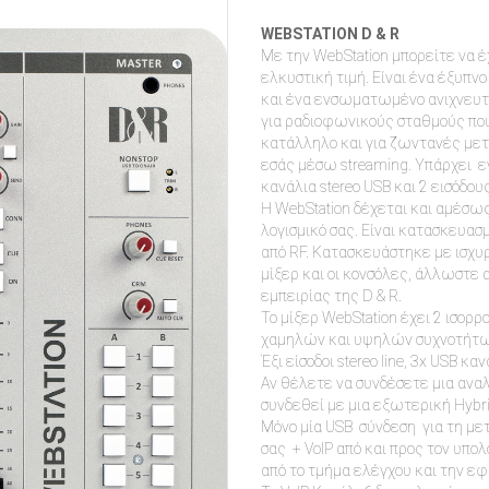
WEBSTATION D & R
Με την WebStation μπορείτε να έ
ελκυστική τιμή. Είναι ένα έξυπν
και ένα ενσωματωμένο ανιχνευτή
για ραδιοφωνικούς σταθμούς που
κατάλληλο και για ζωντανές μετα
εσάς μέσω streaming. Υπάρχει ε
κανάλια stereo USB και 2 εισόδ
Η WebStation δέχεται και αμέσως
λογισμικό σας. Είναι κατασκευα
από RF. Κατασκευάστηκε με ισχυ
μίξερ και οι κονσόλες, άλλωστε
εμπειρίας της D & R.
Το μίξερ WebStation έχει 2 ισ
χαμηλών και υψηλών συχνοτήτω
Έξι είσοδοι stereo line, 3x USB κ
Αν θέλετε να συνδέσετε μια ανα
συνδεθεί με μια εξωτερική Hybri
Μόνο μία USB σύνδεση για τη με
σας + VoIP από και προς τον υπο
από το τμήμα ελέγχου και την ε