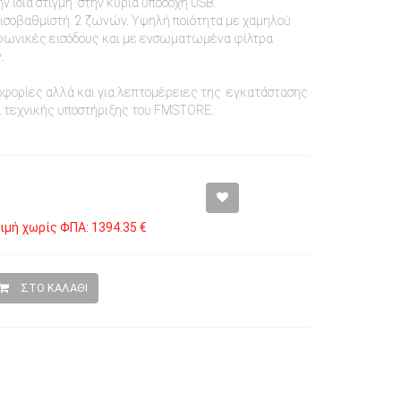
ην ίδια στιγμή στην κύρια υποδοχή USB.
ό ισοβαθμιστή 2 ζωνών. Υψηλή ποιότητα με χαμηλού
φωνικές εισόδους και με ενσωματωμένα φίλτρα
.
οφορίες αλλά και για λεπτομέρειες της εγκατάστασης
μα τεχνικής υποστήριξης του FMSTORE.
ιμή χωρίς ΦΠΑ: 1394.35 €
ΣΤΟ ΚΑΛΑΘΙ