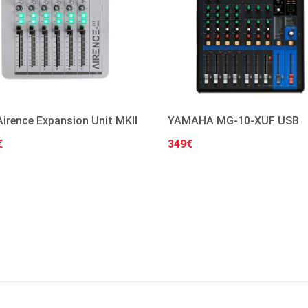
irence Expansion Unit MKII
YAMAHA MG-10-XUF USB
€
349€
Στο Καλάθι
Στο Καλάθι