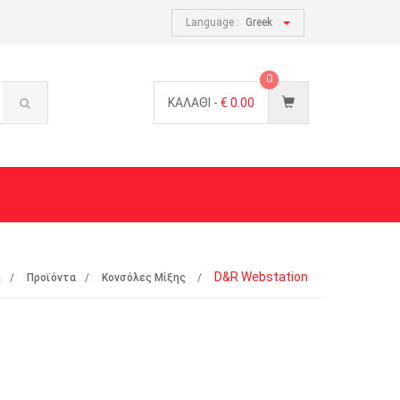
Language :
Greek
0
ΚΑΛΑΘΙ -
€
0.00
D&R Webstation
ή
Προϊόντα
Κονσόλες Μίξης