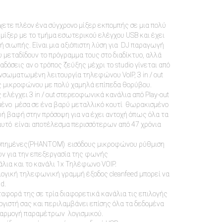
χετε πλέον ένα σύγχρονο μίξερ εκπομπής σε μια πολύ
ο μίξερ με το τμήμα εσωτερικού ελέγχου USB και έχει
 σιωπής. Είναι μια αξιόπιστη λύση για DJ παραγωγή
 μεταδίδουν το πρόγραμμα τους στο διαδίκτυο, αλλά
δόσεις αν ο τρόπος ζεύξης μέχρι το studio γίνεται από
νσωματωμένη λειτουργία τηλεφώνου VoIP, 3 in / out
ους μικροφώνου με πολύ χαμηλά επίπεδα θορύβου.
 ελέγχει 3 in / out στερεοφωνικά κανάλια από Play-out
σμένο μέσα σε ένα βαρύ μεταλλικό κουτί θωρακισμένο
ρή βαφή στην πρόσοψη για να έχει αντοχή όπως όλα τα
 αυτό είναι αποτέλεσμα περισσότερων από 47 χρόνια
ορροπημένες(PHANTOM) εισόδους μικροφώνου ρύθμιση
ν για την επεξεργασία της φωνής
ανάλια και το κανάλι 1x Τηλέφωνο VOIP.
λογική τηλεφωνική γραμμή έξοδος cleanfeed μπορεί να
d.
ταφορά της σε τρία διαφορετικά κανάλια τις επιλογής
λογιστή σας και περιλαμβάνει επίσης όλα τα δεδομένα
φαρμογή παραμέτρων λογισμικού.