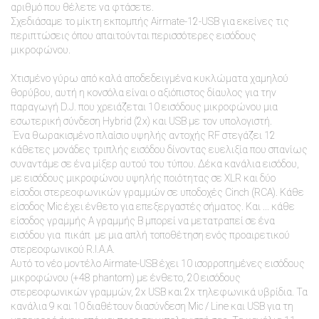
αριθμό που θέλετε να φτάσετε.
Σχεδιάσαμε το μίκτη εκπομπής Airmate-12-USB για εκείνες τις
περιπτώσεις όπου απαιτούνται περισσότερες εισόδους
μικροφώνου.
Χτισμένο γύρω από καλά αποδεδειγμένα κυκλώματα χαμηλού
θορύβου, αυτή η κονσόλα είναι ο αξιόπιστος δίαυλος για την
παραγωγή D.J. που χρειάζεται 10 εισόδους μικροφώνου μια
εσωτερική σύνδεση Hybrid (2x) και USB με τον υπολογιστή.
Ένα θωρακισμένο πλαίσιο υψηλής αντοχής RF στεγάζει 12
κάθετες μονάδες τριπλής εισόδου δίνοντας ευελιξία που σπανίως
συναντάμε σε ένα μίξερ αυτού του τύπου. Δέκα κανάλια εισόδου,
με εισόδους μικροφώνου υψηλής ποιότητας σε XLR και δύο
είσοδοι στερεοφωνικών γραμμών σε υποδοχές Cinch (RCA). Κάθε
είσοδος Mic έχει ένθετο για επεξεργαστές σήματος. Και ... κάθε
είσοδος γραμμής Α γραμμής B μπορεί να μετατραπεί σε ένα
εισόδου για πικάπ με μια απλή τοποθέτηση ενός προαιρετικού
στερεοφωνικού R.I.A.A.
Αυτό το νέο μοντέλο Airmate-USB έχει 10 ισορροπημένες εισόδους
μικροφώνου (+48 phantom) με ένθετο, 20 εισόδους
στερεοφωνικών γραμμών, 2x USB και 2x τηλεφωνικά υβρίδια. Τα
κανάλια 9 και 10 διαθέτουν διασύνδεση Mic / Line και USB για τη