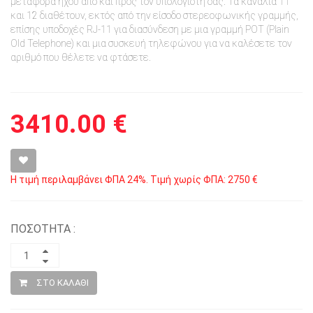
μεταφορά ήχου από και προς τον υπολογιστή σας. Τα κανάλια 11
και 12 διαθέτουν, εκτός από την είσοδο στερεοφωνικής γραμμής,
επίσης υποδοχές RJ-11 για διασύνδεση με μια γραμμή POT (Plain
Old Telephone) και μια συσκευή τηλεφώνου για να καλέσετε τον
αριθμό που θέλετε να φτάσετε.
3410.00 €
Η τιμή περιλαμβάνει ΦΠΑ 24%. Τιμή χωρίς ΦΠΑ: 2750 €
ΠΟΣΟΤΗΤΑ :
ΣΤΟ ΚΑΛΑΘΙ