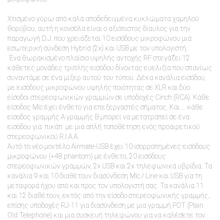
Χτισμένο γύρω από καλά αποδεδειγμένα κυκλώματα χαμηλού
θορύβου, αυτή η κονσόλα είναι ο αξιόπιστος δίαυλος για την
παραγωγή D.J. που χρειάζεται 10 εισόδους μικροφώνου μια
εσωτερική σύνδεση Hybrid (2x) και USB με τον υπολογιστή.
Ένα θωρακισμένο πλαίσιο υψηλής αντοχής RF στεγάζει 12
κάθετες μονάδες τριπλής εισόδου δίνοντας ευελιξία που σπανίως
συναντάμε σε ένα μίξερ αυτού του τύπου. Δέκα κανάλια εισόδου,
με εισόδους μικροφώνου υψηλής ποιότητας σε XLR και δύο
είσοδοι στερεοφωνικών γραμμών σε υποδοχές Cinch (RCA). Κάθε
είσοδος Mic έχει ένθετο για επεξεργαστές σήματος. Και ... κάθε
είσοδος γραμμής Α γραμμής B μπορεί να μετατραπεί σε ένα
εισόδου για πικάπ με μια απλή τοποθέτηση ενός προαιρετικού
στερεοφωνικού R.I.A.A.
Αυτό το νέο μοντέλο Airmate-USB έχει 10 ισορροπημένες εισόδους
μικροφώνου (+48 phantom) με ένθετο, 20 εισόδους
στερεοφωνικών γραμμών, 2x USB και 2x τηλεφωνικά υβρίδια. Τα
κανάλια 9 και 10 διαθέτουν διασύνδεση Mic / Line και USB για τη
μεταφορά ήχου από και προς τον υπολογιστή σας. Τα κανάλια 11
και 12 διαθέτουν, εκτός από την είσοδο στερεοφωνικής γραμμής,
επίσης υποδοχές RJ-11 για διασύνδεση με μια γραμμή POT (Plain
Old Telephone) και μια συσκευή τηλεφώνου για να καλέσετε τον