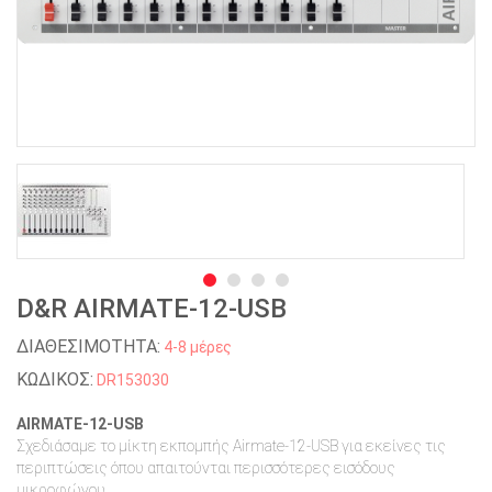
D&R AIRMATE-12-USB
ΔΙΑΘΕΣΙΜΟΤΗΤΑ:
4-8 μέρες
ΚΩΔΙΚΟΣ:
DR153030
AIRMATE-12-USB
Σχεδιάσαμε το μίκτη εκπομπής Airmate-12-USB για εκείνες τις
περιπτώσεις όπου απαιτούνται περισσότερες εισόδους
μικροφώνου.