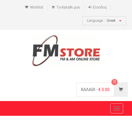
Wishlist
Το Καλάθι μου
Είσοδος
Language :
Greek
0
ΚΑΛΑΘΙ -
€
0.00
Toggle
navigat