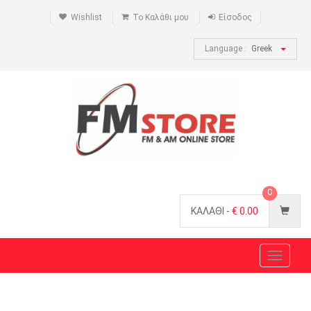
Wishlist
Το Καλάθι μου
Είσοδος
Language :
Greek
0
ΚΑΛΑΘΙ -
€
0.00
Toggle
navigat