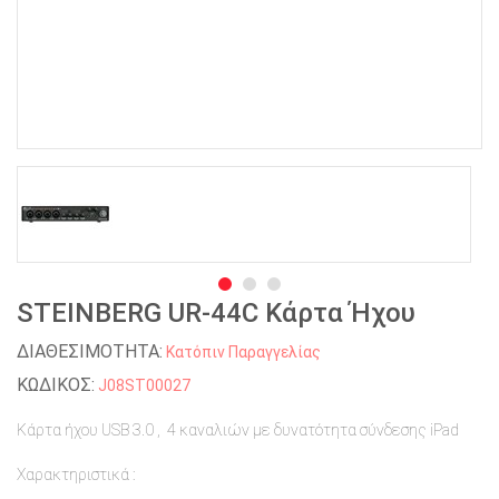
STEINBERG UR-44C Kάρτα Ήχου
ΔΙΑΘΕΣΙΜΟΤΗΤΑ:
Κατόπιν Παραγγελίας
ΚΩΔΙΚΟΣ:
J08ST00027
Kάρτα ήχου USB 3.0 , 4 καναλιών με δυνατότητα σύνδεσης iPad
Xαρακτηριστικά :