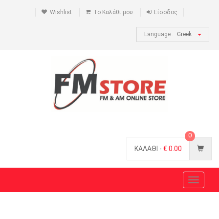
Wishlist
Το Καλάθι μου
Είσοδος
Language :
Greek
0
ΚΑΛΑΘΙ -
€
0.00
Toggle
navigat