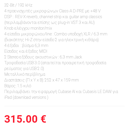
32-Bit / 192 kHz
4 προενισχυτές μικροφώνων Class-A D-PRE με +48 V
DSP : REV-X reverb, channel strip και guitar amp classics
(περιλαμβάνονται επίσης ως plug-in VST 3 και AU)
Knob ελέγχου monitor/mix
4 είσοδοι μικροφώνου/line : Combo υποδοχή XLR / 6.3 mm
(διακόπτης Hi-Z στην είσοδο 2 για ηλεκτρική κιθάρα)
4 έξοδοι : βύσμα 6,3 mm
Είσοδος και έξοδος MIDI
2 Stereo εξόδους ακουστικών : 6.3 mm Jack
Τροφοδοσία USB 3.0 (απαιτείται προαιρετική τροφοδοσία
ρεύματος για USB 2.0)
Mεταλλικό περίβλημα
Διαστάσεις (Π x Υ x Β): 252 x 47 x 159 mm
Βάρος: 1.5 κιλό
Περιλαμβάνει την εφαρμογή Cubase AI και Cubasis LE DAW για
iPad (download versions )
315.00 €