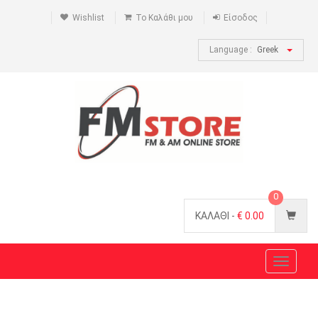
Wishlist
Το Καλάθι μου
Είσοδος
Language :
Greek
0
ΚΑΛΑΘΙ -
€
0.00
Toggle
navigat