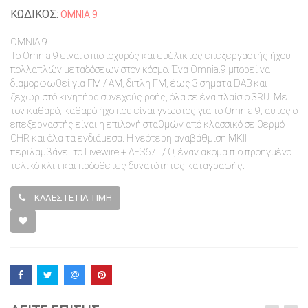
ΚΩΔΙΚΟΣ:
ΟΜΝΙΑ 9
OMNIA.9
Το Omnia.9 είναι ο πιο ισχυρός και ευέλικτος επεξεργαστής ήχου
πολλαπλών μεταδόσεων στον κόσμο. Ένα Omnia.9 μπορεί να
διαμορφωθεί για FM / AM, διπλή FM, έως 3 σήματα DAB και
ξεχωριστό κινητήρα συνεχούς ροής, όλα σε ένα πλαίσιο 3RU. Με
τον καθαρό, καθαρό ήχο που είναι γνωστός για το Omnia.9, αυτός ο
επεξεργαστής είναι η επιλογή σταθμών από κλασσικό σε θερμό
CHR και όλα τα ενδιάμεσα. Η νεότερη αναβάθμιση MKII
περιλαμβάνει το Livewire + AES67 I / O, έναν ακόμα πιο προηγμένο
τελικό κλιπ και πρόσθετες δυνατότητες καταγραφής.
ΚΑΛΕΣΤΕ ΓΙΑ ΤΙΜΗ