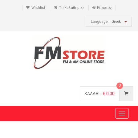
Wishlist
Το Καλάθι μου
Είσοδος
Language :
Greek
0
ΚΑΛΑΘΙ -
€
0.00
Toggle
navigat