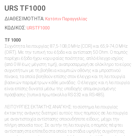
URS TF1000
ΔΙΑΘΕΣΙΜΟΤΗΤΑ:
Κατόπιν Παραγγελίας
ΚΩΔΙΚΟΣ:
URSTF1000
TF 1000
Συχνότητα λειτουργίας 87,5-108,0 MHz (CCIR) και 65,9-74,0 MHz
(OIRT). Με την τυπική του έξοδο και αντίσταση 50 Ohm. Ο πομπός
παρέχει έξοδο ήχου κορυφαίας ποιότητας, απλό έλεγχο ισχύος
(από 0 W έως μέγιστη τιμή), αναπροσαρμογή σε ολόκληρο το εύρος
συχνοτήτων με τη βοήθεια κουμπιών οθόνης και μπροστινού
πίνακα, τα οποία βοηθούν επίσης στον έλεγχο και τη λειτουργία
βασικών παραμέτρων κάθε μονάδας. Ο έλεγχος και η λειτουργία
είναι επίσης δυνατοί μέσω της υποδοχής απομακρυσμένης
πρόσβασης (τυπικά πρωτόκολλα RS-232 και RS-485).
ΛΕΙΤΟΥΡΓΙΕΣ ΕΚΤΑΚΤΗΣ ΑΝΑΓΚΗΣ: το σύστημα λειτουργίας
έκτακτης ανάγκης διατηρεί αυτούς τους πομπούς σε λειτουργία
με αναντιστοιχία αντίστασης οποιουδήποτε είδους, μέχρι την
πλήρη απουσία τους. Σε αυτήν τη λειτουργία, ο πομπός πέφτει
αντίσταση στα επίπεδα στα οποία τα στάδια υψηλής συχνότητας