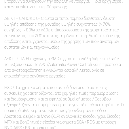
μπορούν να συνεχίσουν την ασφαλή λειτουργία. Η ίδια αρχή ισχύει
και σε περίπτωση υπερθέρμανσης.
ΔΕΙΚΤΗΣ ΑΠΟΔΟΣΗΣ: αυτοί οι τύποι πομπού διαθέτουν δείκτη
υψηλής απόδοσης της μονάδας υψηλής συχνότητας (> 70%,
συνήθως ~ 80%) σε κάθε επίπεδο ονομαστικής χωρητικότητας -
ξεκινώντας από 20% και έως τη μέγιστη τιμή. Αυτό το είδος της
απόδοσης επιτυγχάνεται μέσω της χρήσης των πιο καινοτόμων
συστατικών και τεχνογνωσίας.
ΑΞΙΟΠΙΣΤΙΑ: Η τεχνολογία SMD εγγυάται μεγάλη διάρκεια ζωής
του εξοπλισμού. Το APC (Automatic Power Control) και η προστασία
από ανατροφοδότηση εγγυώνται ασφαλή λειτουργία σε
οποιεσδήποτε συνθήκες εργασίας.
ΗΧΟΣ:Τα ηχητικά σήματα που μεταδίδονται από αυτές τις
συσκευές χαρακτηρίζονται από χαμηλές τιμές παραμόρφωσης
και διαμόρφωσης, και οι υψηλοί ρυθμοί σήματος / θορύβου
εξασφαλίζουν τη συμμόρφωση με τα γενικά αποδεκτά πρότυπα. Ο
πομπός διαθέτει μια ευρεία επιλογή συνδέσμων εισόδου:
Αριστερά, Δεξιά και Μονο (XLP) αναλογικές είσοδοι ήχου. Είσοδος
MPX και βοηθητικές είσοδοι για σήματα SCA / RDS με υποδοχή
BNC. (AES / EBU προαιρετικό).