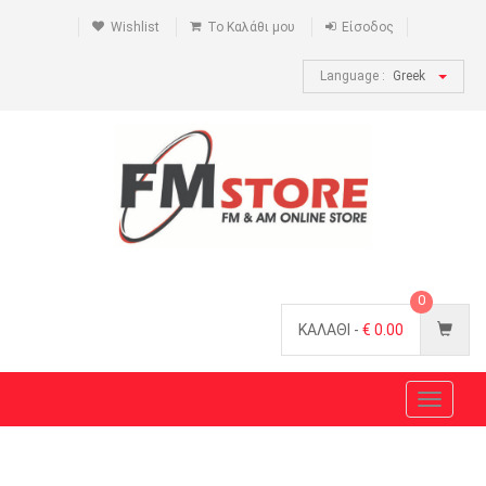
Wishlist
Το Καλάθι μου
Είσοδος
Language :
Greek
0
ΚΑΛΑΘΙ -
€
0.00
Toggle
navigat