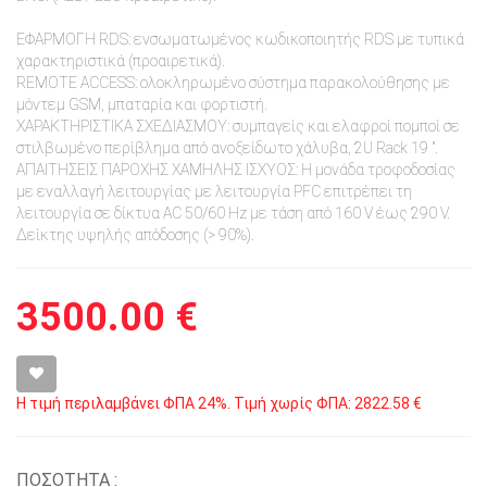
ΕΦΑΡΜΟΓΗ RDS: ενσωματωμένος κωδικοποιητής RDS με τυπικά
χαρακτηριστικά (προαιρετικά).
REMOTE ACCESS: ολοκληρωμένο σύστημα παρακολούθησης με
μόντεμ GSM, μπαταρία και φορτιστή.
ΧΑΡΑΚΤΗΡΙΣΤΙΚΑ ΣΧΕΔΙΑΣΜΟΥ: συμπαγείς και ελαφροί πομποί σε
στιλβωμένο περίβλημα από ανοξείδωτο χάλυβα, 2U Rack 19 ″.
ΑΠΑΙΤΗΣΕΙΣ ΠΑΡΟΧΗΣ ΧΑΜΗΛΗΣ ΙΣΧΥΟΣ: Η μονάδα τροφοδοσίας
με εναλλαγή λειτουργίας με λειτουργία PFC επιτρέπει τη
λειτουργία σε δίκτυα AC 50/60 Hz με τάση από 160 V έως 290 V.
Δείκτης υψηλής απόδοσης (> 90%).
3500.00 €
Η τιμή περιλαμβάνει ΦΠΑ 24%. Τιμή χωρίς ΦΠΑ: 2822.58 €
ΠΟΣΟΤΗΤΑ :