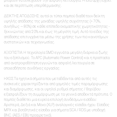
μπορούν να συνεχίσουν την ασφαλή λειτουργία. Η ίδια αρχή ισχύει
και σε περίπτωση υπερθέρμανσης.
ΔΕΙΚΤΗΣ ΑΠΟΔΟΣΗΣ: αυτοί οι τύποι πομπού διαθέτουν δείκτη
υψηλής απόδοσης της μονάδας υψηλής συχνότητας (> 70%,
συνήθως ~ 80%) σε κάθε επίπεδο ονομαστικής χωρητικότητας -
ξεκινώντας από 20% και έως τη μέγιστη τιμή. Αυτό το είδος της
απόδοσης επιτυγχάνεται μέσω της χρήσης των πιο καινοτόμων
συστατικών και τεχνογνωσίας.
ΑΞΙΟΠΙΣΤΙΑ: Η τεχνολογία SMD εγγυάται μεγάλη διάρκεια ζωής
του εξοπλισμού. Το APC (Automatic Power Control) και η προστασία
από ανατροφοδότηση εγγυώνται ασφαλή λειτουργία σε
οποιεσδήποτε συνθήκες εργασίας.
ΗΧΟΣ:Τα ηχητικά σήματα που μεταδίδονται από αυτές τις
συσκευές χαρακτηρίζονται από χαμηλές τιμές παραμόρφωσης
και διαμόρφωσης, και οι υψηλοί ρυθμοί σήματος / θορύβου
εξασφαλίζουν τη συμμόρφωση με τα γενικά αποδεκτά πρότυπα. Ο
πομπός διαθέτει μια ευρεία επιλογή συνδέσμων εισόδου:
Αριστερά, Δεξιά και Μονο (XLP) αναλογικές είσοδοι ήχου. Είσοδος
MPX και βοηθητικές είσοδοι για σήματα SCA / RDS με υποδοχή
BNC. (AES / EBU προαιρετικό).