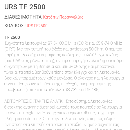
URS TF 2500
ΔΙΑΘΕΣΙΜΟΤΗΤΑ:
Κατόπιν Παραγγελίας
ΚΩΔΙΚΟΣ:
URSTF2500
TF 2500
Συχνότητα λειτουργίας 87,5-108,0 MHz (CCIR) και 65,9-74,0 MHz
(OIRT). Με την τυπική του έξοδο και αντίσταση 50 Ohm. Ο πομπός
παρέχει έξοδο ήχου κορυφαίας ποιότητας, απλό έλεγχο ισχύος
(από 0 W έως μέγιστη τιμή), αναπροσαρμογή σε ολόκληρο το εύρος
συχνοτήτων με τη βοήθεια κουμπιών οθόνης και μπροστινού
πίνακα, τα οποία βοηθούν επίσης στον έλεγχο και τη λειτουργία
βασικών παραμέτρων κάθε μονάδας. Ο έλεγχος και η λειτουργία
είναι επίσης δυνατοί μέσω της υποδοχής απομακρυσμένης
πρόσβασης (τυπικά πρωτόκολλα RS-232 και RS-485).
ΛΕΙΤΟΥΡΓΙΕΣ ΕΚΤΑΚΤΗΣ ΑΝΑΓΚΗΣ: το σύστημα λειτουργίας
έκτακτης ανάγκης διατηρεί αυτούς τους πομπούς σε λειτουργία
με αναντιστοιχία αντίστασης οποιουδήποτε είδους, μέχρι την
πλήρη απουσία τους. Σε αυτήν τη λειτουργία, ο πομπός πέφτει
αντίσταση στα επίπεδα στα οποία τα στάδια υψηλής συχνότητας