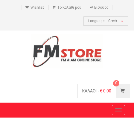
Wishlist
Το Καλάθι μου
Είσοδος
Language :
Greek
0
ΚΑΛΑΘΙ -
€
0.00
Toggle
navigat