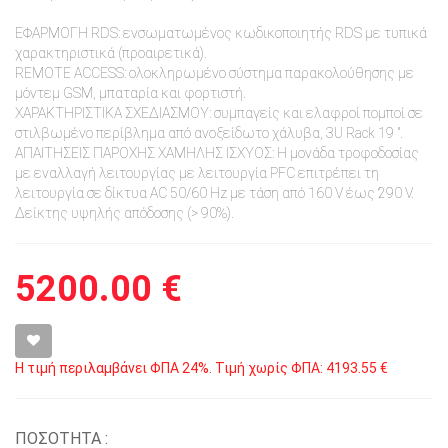
ΕΦΑΡΜΟΓΗ RDS: ενσωματωμένος κωδικοποιητής RDS με τυπικά
χαρακτηριστικά (προαιρετικά).
REMOTE ACCESS: ολοκληρωμένο σύστημα παρακολούθησης με
μόντεμ GSM, μπαταρία και φορτιστή.
ΧΑΡΑΚΤΗΡΙΣΤΙΚΑ ΣΧΕΔΙΑΣΜΟΥ: συμπαγείς και ελαφροί πομποί σε
στιλβωμένο περίβλημα από ανοξείδωτο χάλυβα, 3U Rack 19 ″.
ΑΠΑΙΤΗΣΕΙΣ ΠΑΡΟΧΗΣ ΧΑΜΗΛΗΣ ΙΣΧΥΟΣ: Η μονάδα τροφοδοσίας
με εναλλαγή λειτουργίας με λειτουργία PFC επιτρέπει τη
λειτουργία σε δίκτυα AC 50/60 Hz με τάση από 160 V έως 290 V.
Δείκτης υψηλής απόδοσης (> 90%).
5200.00 €
Η τιμή περιλαμβάνει ΦΠΑ 24%. Τιμή χωρίς ΦΠΑ: 4193.55 €
ΠΟΣΟΤΗΤΑ :