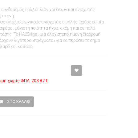
ός συνδυασμός πολλαπλών χρήσεων και ενισχυτής
ή σκηνή.
ους στερεοφωνικούς ενισχυτές υψηλής ισχύος σε μία
φέρει μέγιστη ποιότητα ήχου, ακόμη και σε πολύ
τασης. Το HA6S έχει μια ελαχιστοποιημένη διαδρομή
άρχουν λιγότερα «πράγματα» για να περάσει το σήμα
αθαρό και καθαρό.
ιμή χωρίς ΦΠΑ: 208.87 €
ΣΤΟ ΚΑΛΑΘΙ