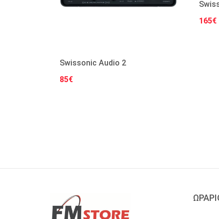
Swis
165€
Swissonic Audio 2
85€
Στο Καλάθι
ΩΡΑΡΙ