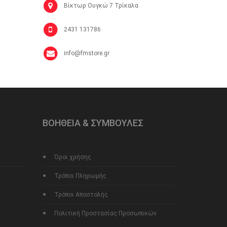
Βίκτωρ Ουγκώ 7 Τρίκαλα
2431 131786
info@fmstore.gr
ΒΟΗΘΕΙΑ & ΣΥΜΒΟΥΛΕΣ
Όροι χρήσης
Τρόποι Πληρωμής
Τρόποι Αποστολής
Πολιτική Προστασίας Προσωπικών