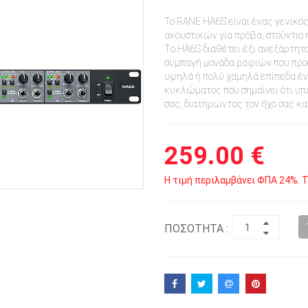
Το RANE HA6S είναι ένας γενικ
ακουστικών για πρόβα, στούντιο 
Tο HA6S διαθέτει έξι ανεξάρτητ
συμπαγή μονάδα ραφιών που προσ
υψηλά ή πολύ χαμηλά επίπεδα έν
κυκλώματος που σημαίνει ότι υπ
σας, διατηρώντας τον ήχο σας κ
259.00 €
Η τιμή περιλαμβάνει ΦΠΑ 24%. Τ
ΠΟΣΟΤΗΤΑ :