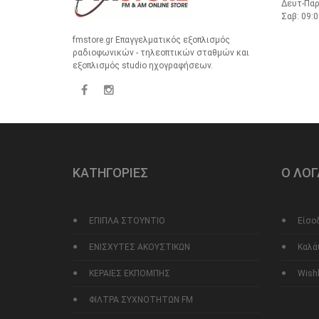
Δευτ-Παρ
Σαβ: 09:0
fmstore.gr Επαγγελματικός εξοπλισμός
ραδιοφωνικών - τηλεοπτικών σταθμών και
εξοπλισμός studio ηχογραφήσεων.
ΚΑΤΗΓΟΡΙΕΣ
Ο ΛΟ
ΕΠΙΠΛΑ ΣΤΟΥΝΤΙΟ
Είσο
ΕΝΙΣΧΥΤΕΣ ΑΚΟΥΣΤΙΚΩΝ
Καλά
ΚΕΡΑΙΕΣ ΕΚΠΟΜΠΗΣ
Wishl
ΦΙΛΤΡΑ ΣΥΧΝΟΤΗΤΩΝ FM