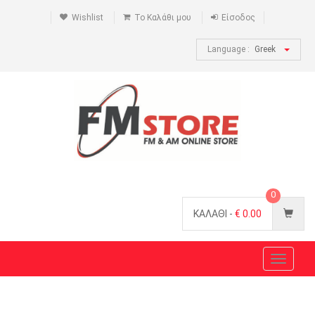
Wishlist
Το Καλάθι μου
Είσοδος
Language :
Greek
0
ΚΑΛΑΘΙ -
€
0.00
Toggle
navigat