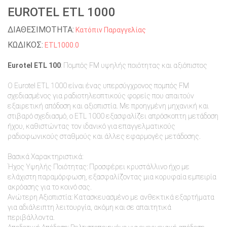
EUROTEL ETL 1000
ΔΙΑΘΕΣΙΜΟΤΗΤΑ:
Κατόπιν Παραγγελίας
ΚΩΔΙΚΟΣ:
ETL1000.0
Eurotel ETL 100
: Πομπός FM υψηλής ποιότητας και αξιόπιστος
Ο Eurotel ETL 1000 είναι ένας υπερσύγχρονος πομπός FM
σχεδιασμένος για ραδιοτηλεοπτικούς φορείς που απαιτούν
εξαιρετική απόδοση και αξιοπιστία. Με προηγμένη μηχανική και
στιβαρό σχεδιασμό, ο ETL 1000 εξασφαλίζει απρόσκοπτη μετάδοση
ήχου, καθιστώντας τον ιδανικό για επαγγελματικούς
ραδιοφωνικούς σταθμούς και άλλες εφαρμογές μετάδοσης.
Βασικά Χαρακτηριστικά:
Ήχος Υψηλής Ποιότητας: Προσφέρει κρυστάλλινο ήχο με
ελάχιστη παραμόρφωση, εξασφαλίζοντας μια κορυφαία εμπειρία
ακρόασης για το κοινό σας.
Ανώτερη Αξιοπιστία: Κατασκευασμένο με ανθεκτικά εξαρτήματα
για αδιάλειπτη λειτουργία, ακόμη και σε απαιτητικά
περιβάλλοντα.