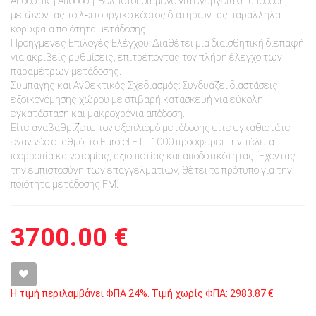
Αποδοτική Απόδοση: Βελτιστοποιημένο για ενεργειακή απόδοση,
μειώνοντας το λειτουργικό κόστος διατηρώντας παράλληλα
κορυφαία ποιότητα μετάδοσης.
Προηγμένες Επιλογές Ελέγχου: Διαθέτει μια διαισθητική διεπαφή
για ακριβείς ρυθμίσεις, επιτρέποντας τον πλήρη έλεγχο των
παραμέτρων μετάδοσης.
Συμπαγής και Ανθεκτικός Σχεδιασμός: Συνδυάζει διαστάσεις
εξοικονόμησης χώρου με στιβαρή κατασκευή για εύκολη
εγκατάσταση και μακροχρόνια απόδοση.
Είτε αναβαθμίζετε τον εξοπλισμό μετάδοσης είτε εγκαθιστάτε
έναν νέο σταθμό, το Eurotel ETL 1000 προσφέρει την τέλεια
ισορροπία καινοτομίας, αξιοπιστίας και αποδοτικότητας. Έχοντας
την εμπιστοσύνη των επαγγελματιών, θέτει το πρότυπο για την
ποιότητα μετάδοσης FM.
3700.00 €
Η τιμή περιλαμβάνει ΦΠΑ 24%. Τιμή χωρίς ΦΠΑ: 2983.87 €