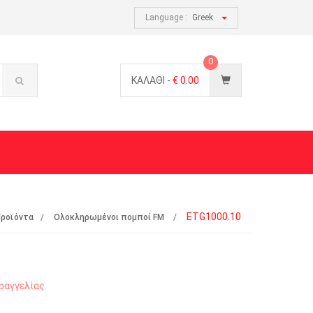
Language :
Greek
0
ΚΑΛΑΘΙ -
€
0.00
ETG1000.10
ροϊόντα
Ολοκληρωμένοι πομποί FM
ραγγελίας