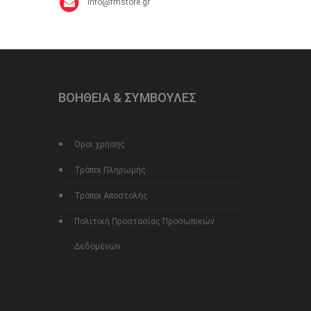
info@fmstore.gr
ΒΟΗΘΕΙΑ & ΣΥΜΒΟΥΛΕΣ
Όροι χρήσης
Τρόποι Πληρωμής
Τρόποι Αποστολής
Πολιτική Προστασίας Προσωπικών
Δεδομένων