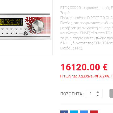
ETG 2000.20 Ψηφιακός πομπός 
Σειρά
Πρότυπη έκδοση DIRECT TO CHAN
Είσοδος, στερεοφωνικός κωδικοπ
μετάβαση με ανιχνευτή σιωπής,
και ελέγχου SNMP, πλακέτα TC / 
τα χειριστήρια και την πλάκα προ
ή N + 1, δυνατότητες SFN (10 Mhz
Εισόδους PPS).
16120.00 €
Η τιμή περιλαμβάνει ΦΠΑ 24%. Τ
ΠΟΣΟΤΗΤΑ :