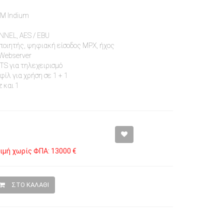
FM Indium
NEL, AES / EBU
οιητής, ψηφιακή είσοδος MPX, ήχος
 Webserver
TS για τηλεχειρισμό
φίλ για χρήση σε 1 + 1
 και 1
ιμή χωρίς ΦΠΑ: 13000 €
ΣΤΟ ΚΑΛΑΘΙ