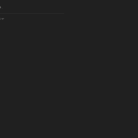
θι
ist