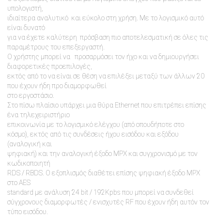
υπολογιστή,
ιδιαίτερα αναλυτικό και εύκολο στη χρήση. Με το λογισμικό αυτό
είναι δυνατό
για να έχετε καλύτερη πρόσβαση πιο αποτελεσματική σε όλες τις
παραμέτρους του επεξεργαστή.
Ο χρήστης μπορεί να προσαρμόσει τον ήχο και να δημιουργήσει
διαφορετικές προεπιλογές,
εκτός από το να είναι σε θέση να επιλέξει μεταξύ των άλλων 20
που έχουν ήδη προ διαμορφωθεί
στο εργοστάσιο.
Στο πίσω πλαίσιο υπάρχει μια θύρα Ethernet που επιτρέπει επίσης
ένα τηλεχειριστήριο
επικοινωνία με το λογισμικό ελέγχου (από οπουδήποτε στο
κόσμο), εκτός από τις συνδέσεις ήχου εισόδου και εξόδου
(αναλογική και
ψηφιακή) και την αναλογική έξοδο MPX και συγχρονισμό με τον
κωδικοποιητή
RDS / RBDS. Ο εξοπλισμός διαθέτει επίσης ψηφιακή έξοδο MPX
στο AES
standard με ανάλυση 24 bit / 192Kpbs που μπορεί να συνδεθεί
σύγχρονους διαμορφωτές / ενισχυτές RF που έχουν ήδη αυτόν τον
τύπο εισόδου.