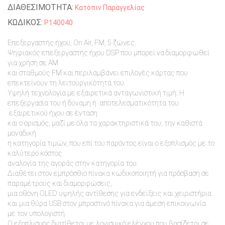
ΔΙΑΘΕΣΙΜΟΤΗΤΑ:
Κατόπιν Παραγγελίας
ΚΩΔΙΚΟΣ:
P140040
Επεξεργαστής ήχου, On Air, FM, 5 ζώνες.
Ψηφιακός επεξεργαστής ήχου DSP που μπορεί να διαμορφωθεί
για χρήση σε AM
και σταθμούς FM και περιλαμβάνει επιλογές κάρτας που
επεκτείνουν τη λειτουργικότητά του.
Υψηλή τεχνολογία με εξαιρετικά ανταγωνιστική τιμή. Η
επεξεργασία του ή δύναμη ή αποτελεσματικότητα του
εξαιρετικού ήχου σε ένταση
και ο ορισμός, μαζί με όλα τα χαρακτηριστικά του, την καθιστά
μοναδική
η κατηγορία τιμών, που επί του παρόντος είναι ο εξοπλισμός με το
καλύτερο κόστος
αναλογία της αγοράς στην κατηγορία του.
Διαθέτει στον εμπρόσθιο πίνακα κωδικοποιητή για πρόσβαση σε
παραμέτρους και διαμορφώσεις,
μια οθόνη OLED υψηλής αντίθεσης για ενδείξεις και χειριστήρια
και μια θύρα USB στον μπροστινό πίνακα για άμεση επικοινωνία
με τον υπολογιστή.
Ο εξοπλισμός διατίθεται με λογισμικό ελέγχου που βασίζεται σε