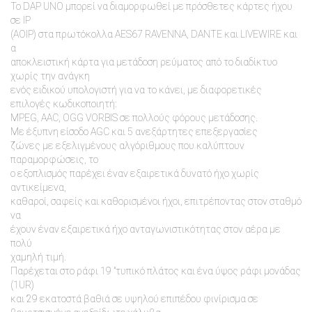
Το DAP UNO μπορεί να διαμορφωθεί με πρόσθετες κάρτες ήχου
σε IP
(AOIP) στα πρωτόκολλα AES67 RAVENNA, DANTE και LIVEWIRE και
α
αποκλειστική κάρτα για μετάδοση ρεύματος από το διαδίκτυο
χωρίς την ανάγκη
ενός ειδικού υπολογιστή για να το κάνει, με διαφορετικές
επιλογές κωδικοποιητή:
MPEG, AAC, OGG VORBIS σε πολλούς φόρους μετάδοσης.
Με έξυπνη είσοδο AGC και 5 ανεξάρτητες επεξεργασίες
ζώνες με εξελιγμένους αλγόριθμους που καλύπτουν
παραμορφώσεις, το
ο εξοπλισμός παρέχει έναν εξαιρετικά δυνατό ήχο χωρίς
αντικείμενα,
καθαροί, σαφείς και καθορισμένοι ήχοι, επιτρέποντας στον σταθμό
να
έχουν έναν εξαιρετικά ήχο ανταγωνιστικότητας στον αέρα με
πολύ
χαμηλή τιμή.
Παρέχεται στο ράφι 19 "τυπικό πλάτος και ένα ύψος ράφι μονάδας
(1UR)
και 29 εκατοστά βαθιά σε υψηλού επιπέδου φινίρισμα σε