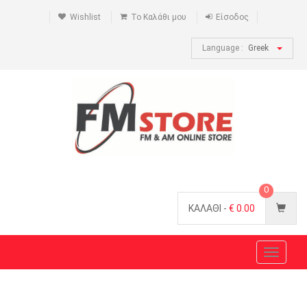
Wishlist
Το Καλάθι μου
Είσοδος
Language :
Greek
0
ΚΑΛΑΘΙ -
€
0.00
Toggle
navigat