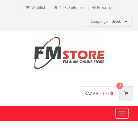
Wishlist
Το Καλάθι μου
Είσοδος
Language :
Greek
0
ΚΑΛΑΘΙ -
€
0.00
Toggle
navigat