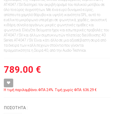
AT4047 / SV διατηρεί τον ακριβή ορισμό του πολικού μοτίβου σε
όλο το εύρος συχνοτήτων. Με ένα ευρύ δυναμικό εύρος,
απίστευτα χαμηλό θόρυβο και υψηλή ικανότητα SPL, αυτό το
ευέλικτο μικρόφωνο υπερέχει σε φωνητικά, χορδές, ακουστική
κιθάρα, σύνολα οργάνων, μικρές φωνητικές ομάδες και
φωνητικά. Ελέγξτε δείγματα ήχου και εσωτερικές προβολές του
AT4047 / SV και άλλων συμπυκνωτών πλατείας διεύθυνσης 40
Series AT4047 / SV. Είναι κάτι άλλο σε μια αξιοσέβαστη σειρά από
τα όνειρα των καλλιτεχνών στούντιο που γίνονται
πραγματικότητα: η Σειρά 40, από την Audio-Technica.
789.00 €
Η τιμή περιλαμβάνει ΦΠΑ 24%. Τιμή χωρίς ΦΠΑ: 636.29 €
ΠΟΣΟΤΗΤΑ :