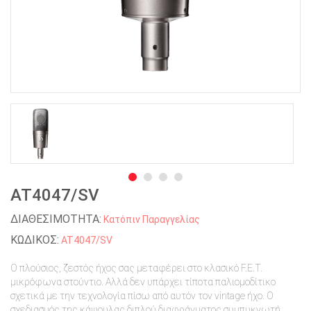
AT4047/SV
ΔΙΑΘΕΣΙΜΟΤΗΤΑ:
Κατόπιν Παραγγελίας
ΚΩΔΙΚΟΣ:
AT4047/SV
Ο πλούσιος, ζεστός ήχος σας μεταφέρει στο κλασικό F.E.T.
μικρόφωνα στούντιο. Αλλά δεν υπάρχει τίποτα παλιομοδίτικο
σχετικά με την τεχνολογία πίσω από αυτόν τον vintage ήχο. Ο
σχεδιασμός της κάψουλας διπλού διαφράγματος συμπυκνωτή