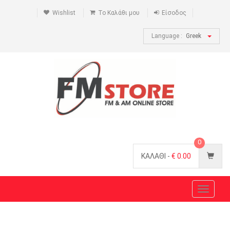
Wishlist
Το Καλάθι μου
Είσοδος
Language :
Greek
0
ΚΑΛΑΘΙ -
€
0.00
Toggle
navigat