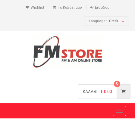
Wishlist
Το Καλάθι μου
Είσοδος
Language :
Greek
0
ΚΑΛΑΘΙ -
€
0.00
Toggle
navigat