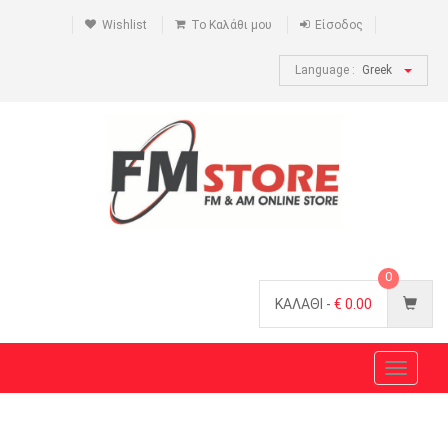
Wishlist
Το Καλάθι μου
Είσοδος
Language :
Greek
0
ΚΑΛΑΘΙ -
€
0.00
Toggle
navigat